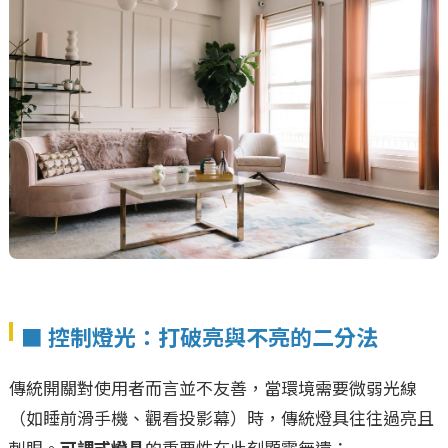
■ 控制燈光：打破亮與不亮的二分法
傳統開關對使用者而言並不友善，當環境需要微弱光線
（如睡前滑手機、觀看投影幕）時，傳統燈具往往過亮且
刺眼。
可調式燈具
的重要性在此刻顯露無遺：