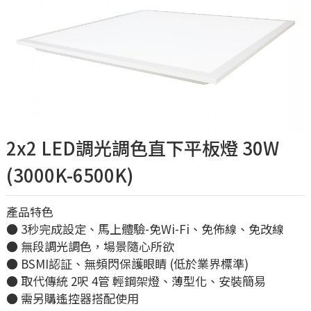
2x2 LED調光調色直下平板燈 30W
(3000K-6500K)
產品特色
● 3秒完成設定、馬上體驗-免Wi-Fi、免佈線、免改線
● 無段調光調色，場景隨心所欲
● BSMI認証、無頻閃保護眼睛 (低於業界標準)
● 取代傳統 2呎 4管 輕鋼架燈、薄型化、安裝簡易
● 需另購遙控器搭配使用